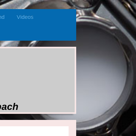
nd
Videos
bach