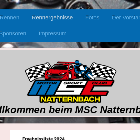
 Rennen
Rennergebnisse
Fotos
Der Vorsta
Sponsoren
Impressum
llkommen beim MSC Nattern