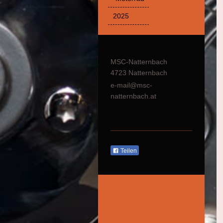
2025
MSC-Natternbach
4723 Natternbach
e-mail@msc-
natternbach.at
Teilen