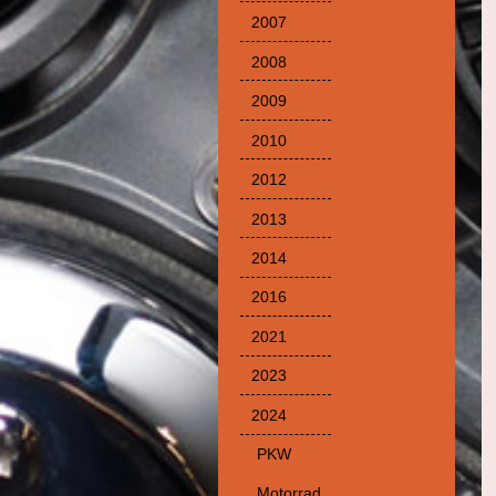
2007
2008
2009
2010
2012
2013
2014
2016
2021
2023
2024
PKW
Motorrad