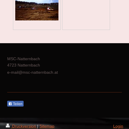
MSC-Natternbach
4723 Natternbach
e-mail@msc-natternbach.at
Teilen
Druckversion
|
Sitemap
Login